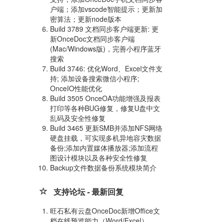
户端；添加vscode智能提示；更新加
密算法；更新node版本
Build 3789 文档同步客户端更新: 更
新OnceDoc文档同步客户端
(Mac/Windows版)，完善小程序蓝牙
搜索
Build 3746: 优化Word、Excel文件支
持; 添加设备搜索微信小程序;
OnceIO性能优化
Build 3505 OnceOA功能增强及报表
打印等各种BUG修复，修复U盘中文
乱码及安全性修复
Build 3465 更新SMB并添加NFS网络
硬盘挂载，可实现多机异地容灾数据
备份;添加内置媒体播放器;添加流程
图设计模块以及各种安全性修复
Backup文件数据备份系统模块简介
支持论坛 - 最新回复
旺石私有云盘OnceDoc新增Office文
档在线预览能力（Word/Excel）