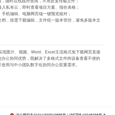
端存储，随时在线核对查阅，不用反复传输文件；
接入私有云，即时查看项目方案、报价表格；
，手机编辑、电脑网页端一键预览核对；
文档，按需下载编辑，文件统一版本管控，避免多版本文
实现图片、视频、Word、Excel主流格式免下载网页直接
能办公协同优势，既解决了多格式文件跨设备查看不便的
常使用与中小团队数字化协同办公双重需求。
沪公网安备31011202010885号
|
沪ICP备16048238号-8