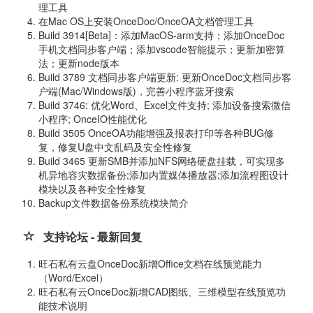
理工具
在Mac OS上安装OnceDoc/OnceOA文档管理工具
Build 3914[Beta]：添加MacOS-arm支持；添加OnceDoc
手机文档同步客户端；添加vscode智能提示；更新加密算
法；更新node版本
Build 3789 文档同步客户端更新: 更新OnceDoc文档同步客
户端(Mac/Windows版)，完善小程序蓝牙搜索
Build 3746: 优化Word、Excel文件支持; 添加设备搜索微信
小程序; OnceIO性能优化
Build 3505 OnceOA功能增强及报表打印等各种BUG修
复，修复U盘中文乱码及安全性修复
Build 3465 更新SMB并添加NFS网络硬盘挂载，可实现多
机异地容灾数据备份;添加内置媒体播放器;添加流程图设计
模块以及各种安全性修复
Backup文件数据备份系统模块简介
支持论坛 - 最新回复
旺石私有云盘OnceDoc新增Office文档在线预览能力
（Word/Excel）
旺石私有云OnceDoc新增CAD图纸、三维模型在线预览功
能技术说明