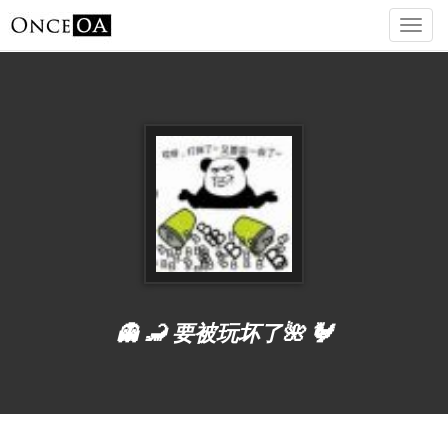
👻 🦂 要被玩坏了🌺 🐓