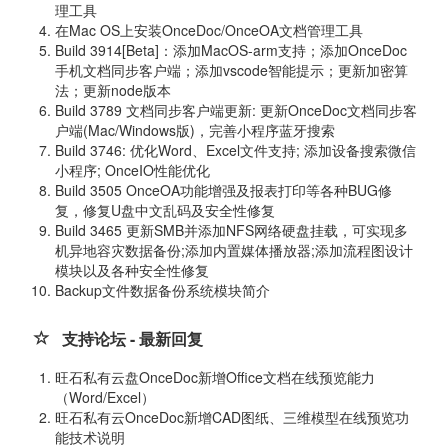
理工具
在Mac OS上安装OnceDoc/OnceOA文档管理工具
Build 3914[Beta]：添加MacOS-arm支持；添加OnceDoc
手机文档同步客户端；添加vscode智能提示；更新加密算
法；更新node版本
Build 3789 文档同步客户端更新: 更新OnceDoc文档同步客
户端(Mac/Windows版)，完善小程序蓝牙搜索
Build 3746: 优化Word、Excel文件支持; 添加设备搜索微信
小程序; OnceIO性能优化
Build 3505 OnceOA功能增强及报表打印等各种BUG修
复，修复U盘中文乱码及安全性修复
Build 3465 更新SMB并添加NFS网络硬盘挂载，可实现多
机异地容灾数据备份;添加内置媒体播放器;添加流程图设计
模块以及各种安全性修复
Backup文件数据备份系统模块简介
支持论坛 - 最新回复
旺石私有云盘OnceDoc新增Office文档在线预览能力
（Word/Excel）
旺石私有云OnceDoc新增CAD图纸、三维模型在线预览功
能技术说明