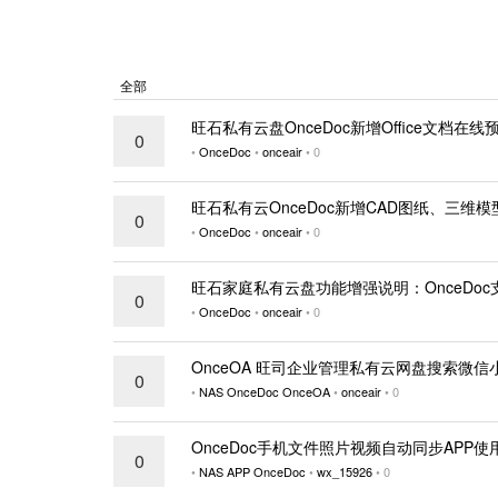
全部
旺石私有云盘OnceDoc新增Office文档在线预
0
•
OnceDoc
•
onceair
•
0
旺石私有云OnceDoc新增CAD图纸、三维
0
•
OnceDoc
•
onceair
•
0
旺石家庭私有云盘功能增强说明：OnceDo
0
•
OnceDoc
•
onceair
•
0
OnceOA 旺司企业管理私有云网盘搜索微
0
•
NAS
OnceDoc
OnceOA
•
onceair
•
0
OnceDoc手机文件照片视频自动同步APP使
0
•
NAS
APP
OnceDoc
•
wx_15926
•
0