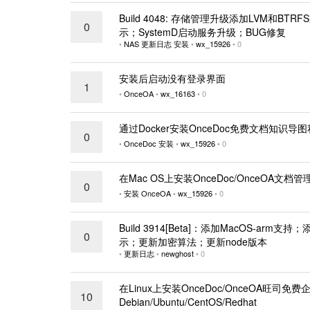
Build 4048: 存储管理升级添加LVM和B
0
示；SystemD启动服务升级；BUG修复
•
NAS
更新日志
安装
•
wx_15926
•
0
安装后启动没有登录界面
1
•
OnceOA
•
wx_16163
•
0
通过Docker安装OnceDoc免费文档知识
0
•
OnceDoc
安装
•
wx_15926
•
0
在Mac OS上安装OnceDoc/OnceOA文档
0
•
安装
OnceOA
•
wx_15926
•
0
Build 3914[Beta]：添加MacOS-ar
0
示；更新加密算法；更新node版本
•
更新日志
•
newghost
•
0
在Linux上安装OnceDoc/OnceOA旺
10
Debian/Ubuntu/CentOS/Redhat