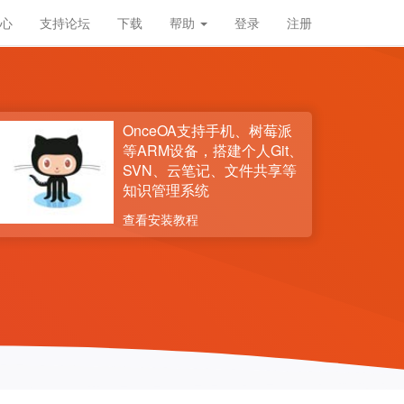
心
支持论坛
下载
帮助
登录
注册
OnceOA支持手机、树莓派
等ARM设备，搭建个人Git、
SVN、云笔记、文件共享等
知识管理系统
查看安装教程