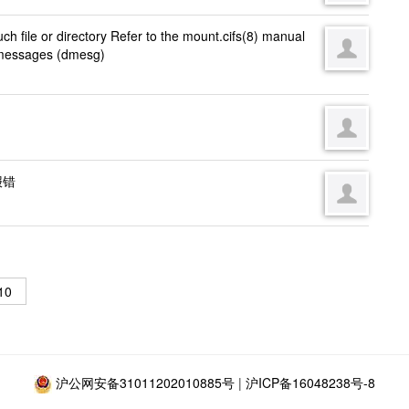
e or directory Refer to the mount.cifs(8) manual
g messages (dmesg)
报错
10
沪公网安备31011202010885号
|
沪ICP备16048238号-8