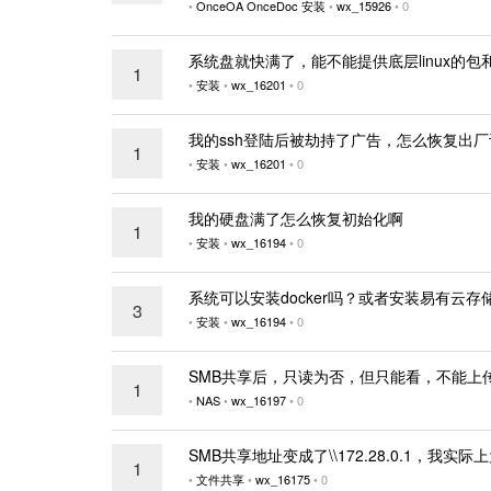
•
OnceOA
OnceDoc
安装
•
wx_15926
•
0
系统盘就快满了，能不能提供底层linux的
1
•
安装
•
wx_16201
•
0
我的ssh登陆后被劫持了广告，怎么恢复出厂
1
•
安装
•
wx_16201
•
0
我的硬盘满了怎么恢复初始化啊
1
•
安装
•
wx_16194
•
0
系统可以安装docker吗？或者安装易有云存
3
•
安装
•
wx_16194
•
0
SMB共享后，只读为否，但只能看，不能上
1
•
NAS
•
wx_16197
•
0
SMB共享地址变成了\\172.28.0.1，我实际上
1
•
文件共享
•
wx_16175
•
0