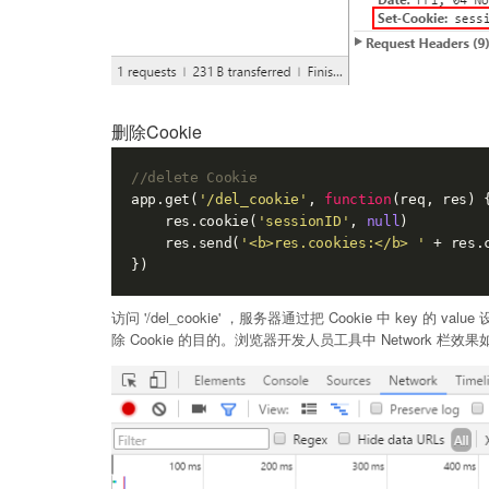
删除Cookie
//delete Cookie
app.get(
'/del_cookie'
, 
function
(
req, res
) 
{
    res.cookie(
'sessionID'
, 
null
)

    res.send(
'<b>res.cookies:</b> '
 + res.c
访问 '/del_cookie' ，服务器通过把 Cookie 中 key 的 
除 Cookie 的目的。浏览器开发人员工具中 Network 栏效