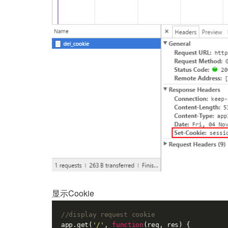
显示Cookie
//display request cookie
app.get(
'/'
, 
function
(
req, res
) 
{
