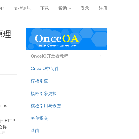
心
支持论坛
下载
帮助
登录
注册
原理
OnceIO开发者教程
OnceIO中间件
模板引擎
模板引擎更换
ome、
模板引用与嵌套
表单提交
 HTTP
会将
路由
连同