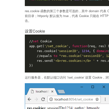
res.cookie 函数的第三个参数是可选的，其中 domain 代
前目录；httponly 默认值为 true，代表 Cookie 只能在 H
击。
设置Cookie
//
set
 Cookie

app.get(
'/set_cookie'
, 
function
(req, res) {
    res.cookie(
'sessionID'
, 
1234
, { 
domain
    //equals 
to
"res.cookie('sessionID', 1
    res.send(
'<b>res.cookies:</b> '
 + res.c
运行服务器，在默认端口访问 '/set_cookie' 设置 Cooki