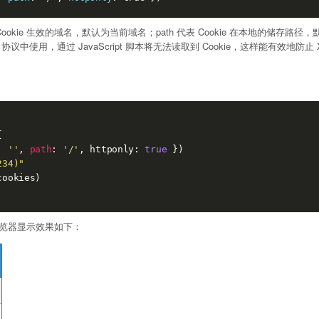
表 Cookie 生效的域名，默认为当前域名；path 代表 Cookie 在本地的储存路径
TTP 协议中使用，通过 JavaScript 脚本将无法读取到 Cookie，这样能有效地防止 


: 
''
, 
path
: 
'/'
, httponly: 
true
 })

234)"
ookies)

e，浏览器显示效果如下：