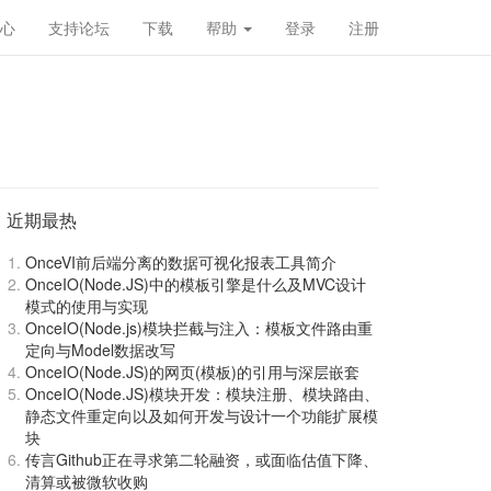
心
支持论坛
下载
帮助
登录
注册
近期最热
OnceVI前后端分离的数据可视化报表工具简介
OnceIO(Node.JS)中的模板引擎是什么及MVC设计
模式的使用与实现
OnceIO(Node.js)模块拦截与注入：模板文件路由重
定向与Model数据改写
OnceIO(Node.JS)的网页(模板)的引用与深层嵌套
OnceIO(Node.JS)模块开发：模块注册、模块路由、
静态文件重定向以及如何开发与设计一个功能扩展模
块
传言Github正在寻求第二轮融资，或面临估值下降、
清算或被微软收购