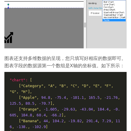
图表还支持多维数据的呈现，您只填写好相应的数据即可。
图表字段的数据源第一个数组是X轴的坐标值。如下所示：
"chart":
[
["Category",
"A"
,
"B"
,
"C"
,
"D"
,
"E"
,
"F"
,
"G"
,
"H"
],
["Apple",
94.8
,
-75.4
,
-101.1
,
165.5
,
-21.76
,
125.5
,
80.5
,
-70.7
],
["Orange",
-1.605
,
-29.63
,
-43.04
,
184.4
,
-0.
605
,
184.8
,
60.4
,
-66.2
],
["Banana",
44
,
104.2
,
-19.82
,
291.4
,
7.29
,
11
6
,
-138
.,
-102.9
]