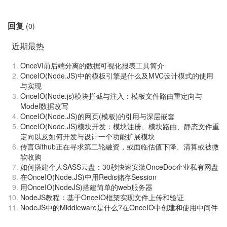
回复
(0)
近期最热
OnceVI前后端分离的数据可视化报表工具简介
OnceIO(Node.JS)中的模板引擎是什么及MVC设计模式的使用
与实现
OnceIO(Node.js)模块拦截与注入：模板文件路由重定向与
Model数据改写
OnceIO(Node.JS)的网页(模板)的引用与深层嵌套
OnceIO(Node.JS)模块开发：模块注册、模块路由、静态文件重
定向以及如何开发与设计一个功能扩展模块
传言Github正在寻求第二轮融资，或面临估值下降、清算或被微
软收购
如何搭建个人SASS云盘：30秒快速安装OnceDoc企业私有网盘
在OnceIO(Node.JS)中用Redis储存Session
用OnceIO(NodeJS)搭建简单的web服务器
NodeJS教程：基于OnceIO框架实现文件上传和验证
NodeJS中的Middleware是什么?在OnceIO中创建和使用中间件