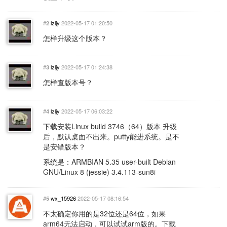
#
lzljy
2022-05-17 01:20:50
2
怎样升级这个版本？
#
lzljy
2022-05-17 01:24:38
3
怎样查版本号？
#
lzljy
2022-05-17 06:03:22
4
下载安装Linux build 3746（64）版本 升级
后，默认桌面不出来。putty能进系统。是不
是安错版本？
系统是：ARMBIAN 5.35 user-built Debian
GNU/Linux 8 (jessie) 3.4.113-sun8i
#
wx_15926
2022-05-17 08:16:54
5
不太确定你用的是32位还是64位，如果
arm64无法启动，可以试试arm版的。下载